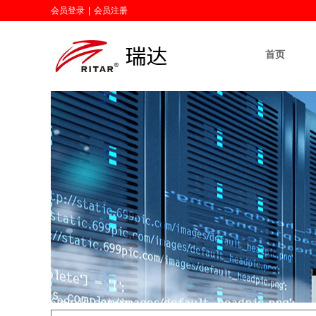
会员登录
|
会员注册
首页