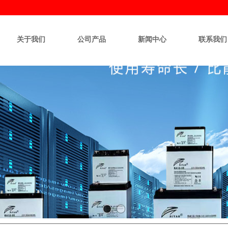
关于我们
公司产品
新闻中心
联系我们