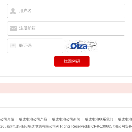
用户名
注册邮箱
验证码
公司介绍
|
瑞达电池公司产品
|
瑞达电池公司新闻
|
瑞达电池联系我们
|
瑞达电池
m
3-2026 瑞达电池-衡阳瑞达电源有限公司Al Rights Reserved湘
ICP备1306657
湘公网安备 4