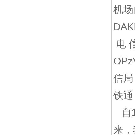
机场
DA
电 
OP
信局 
铁通
自1
来，