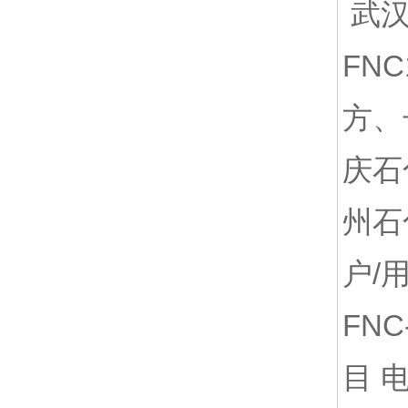
武汉
FN
方、
庆石
州石
户/
FN
目 