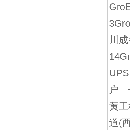
Gro
3Gr
川成
14G
UP
户 三
黄工
道(西